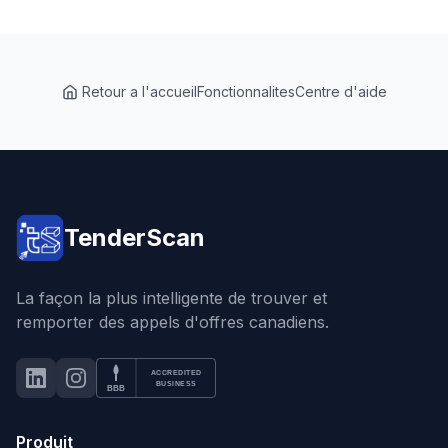
Retour a l'accueil
Fonctionnalites
Centre d'aide
TenderScan
La façon la plus intelligente de trouver et
remporter des appels d'offres canadiens.
ACCREDITED
LinkedIn
Instagram
BBB Accredited Business
BUSINESS
BBB
Produit