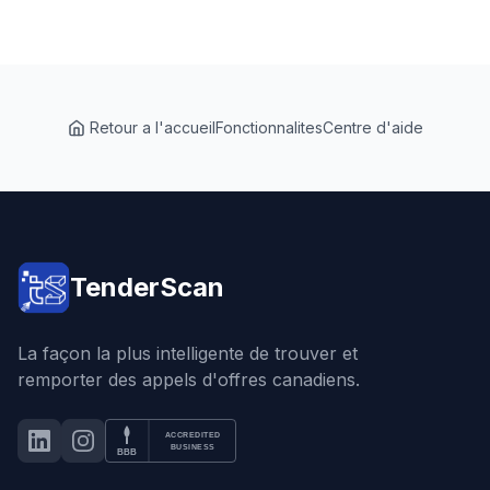
Retour a l'accueil
Fonctionnalites
Centre d'aide
TenderScan
La façon la plus intelligente de trouver et
remporter des appels d'offres canadiens.
ACCREDITED
LinkedIn
Instagram
BBB Accredited Business
BUSINESS
BBB